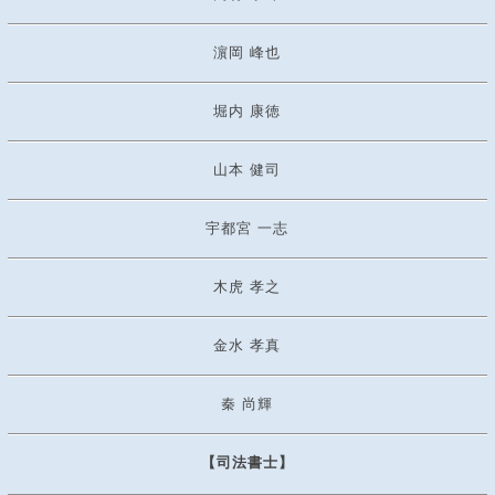
濵岡 峰也
堀内 康徳
山本 健司
宇都宮 一志
木虎 孝之
金水 孝真
秦 尚輝
【司法書士】