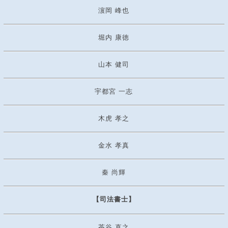
濵岡 峰也
堀内 康徳
山本 健司
宇都宮 一志
木虎 孝之
金水 孝真
秦 尚輝
【司法書士】
茶谷 直之